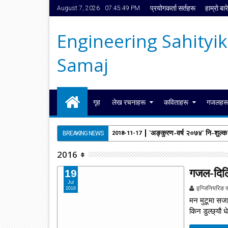
प्रयोगकर्ता सर्तहरू
हाम्रो बार
August 7, 2026
07:45:49 PM
Engineering Sahityik
Samaj
गृह
लेख रचनाहरू
कविताहरू
गजलहर
'अङ्कुरण-वर्ष २०७४' नि-शुल्
BREAKING NEWS
2018-11-17
2016
गजल-दिलि
19
Jul
इन्जिनियरिङ 
2016
मन मुटूमा सजाएक
किन डुल्छ्यौ धे