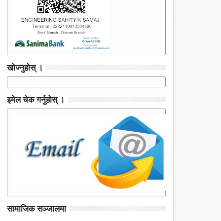
खोज्नुहोस् ।
इमेल चेक गर्नुहोस् ।
सामाजिक सञ्जालमा