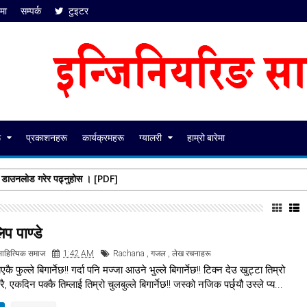
ेमा
सम्पर्क
टुइटर
ू
प्रकाशनहरू
कार्यक्रमहरू
ग्यालरी
हाम्रो बारेमा
क डाउनलोड गरेर पढ्नुहोस । [PDF]
प पाण्डे
साहित्यिक समाज
1:42 AM
Rachana
,
गजल
,
लेख रचनाहरू
ै फुल्ले बिगार्नेछ!! गर्दा पनि मज्जा आउने भुल्ले बिगार्नेछ!! टिक्न देउ खुट्टा तिम्रो
रै, एकदिन पक्कै तिम्लाई तिम्रो चुलबुल्ले बिगार्नेछ!! जस्को नजिक पर्छ्यौ उस्ले प्य...